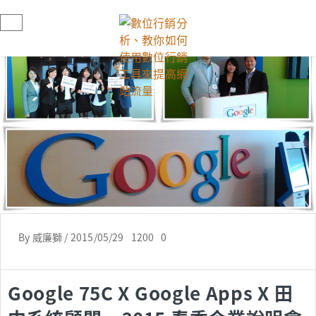
By
威廉獅
/
2015/05/29
1200
0
Google 75C X Google Apps X 田