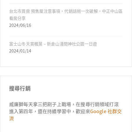
台北市買房 預售屋注意事項，代銷話術一次破解，中正中山區
看房分享
2024/06/16
富士山冬天賞楓葉 – 新倉山淺間神社公園一日遊
2024/01/14
搜尋行銷
威廉獅每天拿三把刷子上戰場，在搜尋行銷領域打滾
進入第四年，還在持續學習中，歡迎來
Google 社群交
流