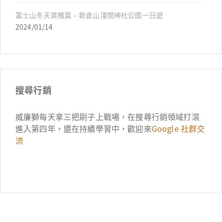
富士山冬天賞楓葉 – 新倉山淺間神社公園一日遊
2024/01/14
搜尋行銷
威廉獅每天拿三把刷子上戰場，在搜尋行銷領域打滾
進入第四年，還在持續學習中，歡迎來
Google 社群交
流