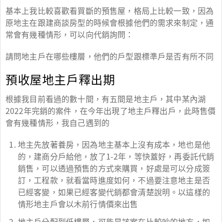
基本上我比較喜歡看買斷的預售屋，格局上比較一致，因為
原地主在跟建商談房型的時候會根據他們的需求來制定，通
常會有幾種情形，可以向代銷詢問：
請問地主戶在哪些樓層，他們的戶型跟標準戶是否有所不同
預收屋地主戶釋出期
根據我目前看過的數十間，有五間是地主戶，其中某內湖
2022年完銷的案件，在今年出現了地主戶釋出戶，此時售價
會有幾種情形，我自己遇到的
地主先放著養房，因為地主基本上沒有成本，地也是他
的，建商分戶給他，放了1-2年，等快蓋好，再委託代銷
銷售，可以透過預售的方式來購買，好處是可以分成簽
訂，工程款，就看當時進度如何，不過要注意地主是否
已經客變，如果已經客變代銷都會清楚說明。以這樣的
情形地主戶會以木前行情價來出售
地主戶分配到低樓層，可能是該案在比較吵的地方，如