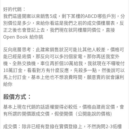
好的代銷：
我們這邊開案以來銷售5成，剩下某樓的ABCD哪些戶別，分
別價位是多少，來給你看這是我們之前的成交價樓層表，反
正之後也會登記上去，我們現在就同樓層同價位，直接
Open Book 給你挑
反向底層思考：此建案銷售狀況可能比其他人較差，價格可
能已經是底價，那反向可以多凹個家電。那你再送我室外
機、全熱交換機，車位再折個10萬給我，我就現在不囉唆付
10萬訂金，看看對方有什麼反應，先殺多一點，然後說可以
馬上付訂金，基本上他也不想浪費時間，願意賣的就會讓利
給你
殺價方式：
基本上現在代銷的話語權變得必較低，價格由建商定價，會
有所謂的開價跟成交價，假使開價（公開能說的價格)
成交價：除非已經有登錄在實價登錄上，不然詢問2-3低樓