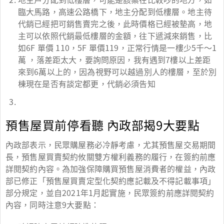
臨大馬路，高速公路橋下，地主分配到低樓層。地主待
代銷已經把可銷售賣完之後，此時價格已經被墊高，地
主可以依照代銷最低樓層的金額，往下遞減來銷售，比
如6F 單價 110，5F 單價119，正常行情是一樓少5千～1
萬 ，落差距太大，要詢問原因，我有遇到7樓以上差距
來到6萬以上的，因為視野可以越過別人的樓層，至於別
棟現在是否有談定都更，代銷必須告知
預售屋買前停看聽 內政部揭9大要點
內政部表示，民眾購屋務必冷靜考慮，尤其預售屋交易期間
長，預售屋買賣契約攸關雙方權利義務的履行，在簽約前應
詳閱契約內容。為加強保障購買預售屋消費者的權益，內政
部已修正「預售屋買賣定型化契約應記載及不得記載事項」
部分規定，並自2021年1月起實施，民眾簽約前應詳閱契約
內容，同時注意9大要點：