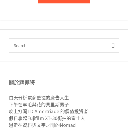
關於獅菲特
白天分析電商數據的廣告人生
下午在羊毛與花的貝里斯男子
晚上打開TD Amertriade 的價值投資者
假日拿起Fujifilm XT-30街拍的富士人
遊走在資料與文字之間的Nomad