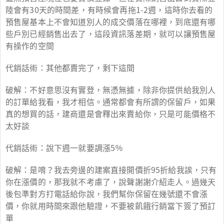
陸會有30天的時間差，有時候會再拖1-2週，這時你去看的
預售屋基本上不會知道別人的成交價落在哪裡，到底還有哪
些戶別已經銷售出去了，這段資訊落差期，就可以讓預售屋
有操作的空間
代銷話術：其他都賣完了，剩下這間
破解：不好意思沒有實登，無憑無據，除非你提供給我別人
的訂單給我看，我才相信。通常都會有所謂的保留戶，如果
真的想買的話，建商還是會釋出來賣給你，只是可能價格不
太好談
代銷話術：說下週一就要調漲5％
破解：是唷？我去旁邊的建案直接開價折95折給我誒，只有
你在漲價的，那我就不考慮了，說聲謝謝介紹走人。過幾天
後包準對方打電話給你說，我們幫你保留在幾號還不會漲
價，你就用時間來跟他驗證，不要被飢餓行銷當下簽了預訂
單