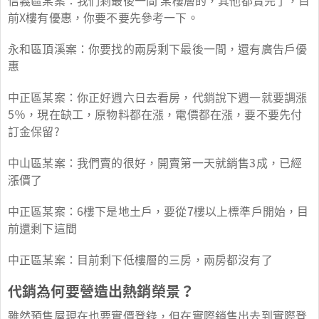
信義區某案：我們剩最後一間 某樓層的，其他都賣完了，目
前X樓有優惠，你要不要先參考一下。
永和區頂溪案：你要找的兩房剩下最後一間，還有廣告戶優
惠
中正區某案：你正好週六日去看房，代銷說下週一就要調漲
5％，現在缺工，原物料都在漲，電價都在漲，要不要先付
訂金保留?
中山區某案：我們賣的很好，開賣第一天就銷售3成，已經
漲價了
中正區某案：6樓下是地土戶，要從7樓以上標準戶開始，目
前還剩下這間
中正區某案：目前剩下低樓層的三房，兩房都沒有了
代銷為何要營造出熱銷榮景？
雖然預售屋現在也要實價登錄，但在實際銷售出去到實際登