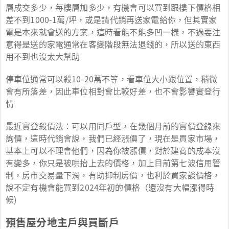
層成交多少，每樓層加多少，有機會可以買到跟樓下價格相
差不到1000-1萬/坪，或是請代銷再送家電給你，但其實家
電是本來就會送的方案，這時看能不能多凹一樣，不過要注
意得是送的家電通常在客變階段無法退錢的，所以送的東西
用不到也沒太大幫助
停車位通常可以殺10-20萬不等，看車位大小跟位置，稍微
會有所落差，因此車位相對會比較好差，也不會影響實登行
情
最近實登殺價法：可以用同戶型，在幾個月前的實價登錄來
詢價，這時代銷會說，我們已經漲價了，現在是買家市場，
基本上可以不理會他們，因為你被漲價，對於建商的成本沒
有變多，你只是被哄抬上去的價格，加上目前第七波信用管
制，房市交易量下滑，有助抑制房價，也利於買家談價格，
說不定有機會能買到2024年初的價格（還沒有大幅漲得時
候)
預售屋分地主戶與買斷戶