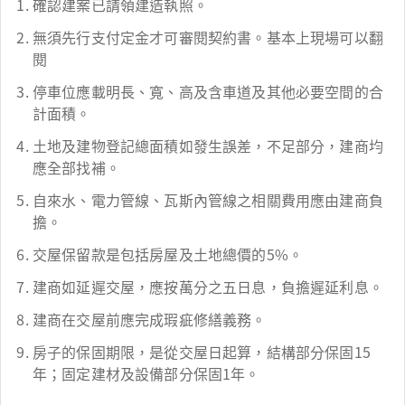
確認建案已請領建造執照。
無須先行支付定金才可審閱契約書。基本上現場可以翻
閱
停車位應載明長、寬、高及含車道及其他必要空間的合
計面積。
土地及建物登記總面積如發生誤差，不足部分，建商均
應全部找補。
自來水、電力管線、瓦斯內管線之相關費用應由建商負
擔。
交屋保留款是包括房屋及土地總價的5%。
建商如延遲交屋，應按萬分之五日息，負擔遲延利息。
建商在交屋前應完成瑕疵修繕義務。
房子的保固期限，是從交屋日起算，結構部分保固15
年；固定建材及設備部分保固1年。