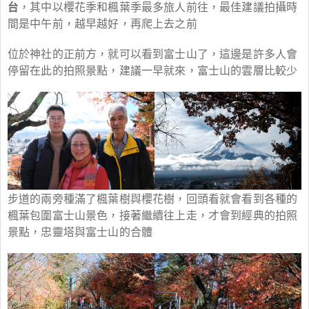
台
，其中以櫻花季和楓葉季最多旅人前往，最佳建議拍攝時
間是中午前，越早越好，再爬上去之前
位於神社的正前方，就可以看到富士山了，這邊是許多人會
停留在此的拍照景點，建議一早就來，富士山的雲層比較少
步道的兩旁種滿了楓葉樹與櫻花樹，回頭看就會看到各種的
楓葉包圍富士山景色，接著繼續往上走，才會到經典的拍照
景點，忠靈塔與富士山的合體