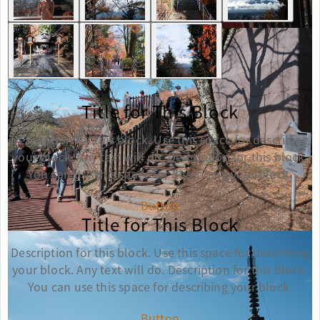
Title for This Block
Description for this block. Use this space for describing
your block. Any text will do. Description for this block.
You can use this space for describing your block.
Button
Title for This Block
Description for this block. Use this space for describing
your block. Any text will do. Description for this block.
You can use this space for describing your block.
Button