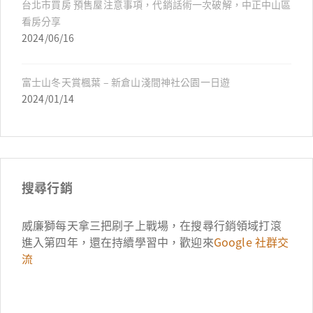
台北市買房 預售屋注意事項，代銷話術一次破解，中正中山區
看房分享
2024/06/16
富士山冬天賞楓葉 – 新倉山淺間神社公園一日遊
2024/01/14
搜尋行銷
威廉獅每天拿三把刷子上戰場，在搜尋行銷領域打滾
進入第四年，還在持續學習中，歡迎來
Google 社群交
流