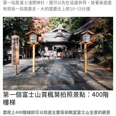
第一站是富士淺間神社，還可以先在這邊參拜，接著後面還
有很長一段路要走，大約還要往上爬10~15分鐘
第一個富士山賞楓葉拍照景點：400階
樓梯
要爬上400階梯就可以抵達五重塔和眺望富士山全景的觀景