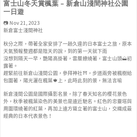
富士山冬天賞楓葉 – 新倉山淺間神社公園
一日遊
📷 Nov 21, 2023
新倉富士淺間神社
秋分之際，帶著全家安排了一趟久違的日本富士之旅，原本
天氣預報整週都是陰天的說，到的第一天就下雨
沒想到隔天一早，艷陽高掛著，雲層繚繞著，富士山頭🗻初
露著。
趕緊前往新倉山淺間公園，參拜神社⛩️，步道兩旁被楓樹給
包圍著，陽光灑在楓葉🍁上，此時此刻的景，無法言喻
新倉淺間公園是國際攝影名景，除了春天知名的櫻花景色
外，秋季被楓葉染色的美景也是遠近馳名。紅色的忠靈塔與
周圍環繞著的紅葉，再加上遠方聳立著的富士山，交織成最
經典的日本代表景色！