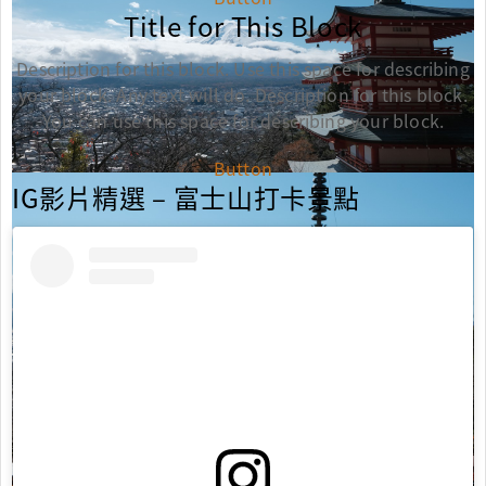
Title for This Block
Description for this block. Use this space for describing
your block. Any text will do. Description for this block.
You can use this space for describing your block.
Button
IG影片精選 – 富士山打卡景點