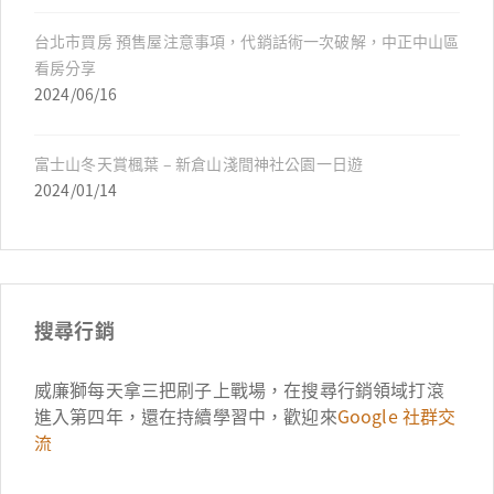
台北市買房 預售屋注意事項，代銷話術一次破解，中正中山區
看房分享
2024/06/16
富士山冬天賞楓葉 – 新倉山淺間神社公園一日遊
2024/01/14
搜尋行銷
威廉獅每天拿三把刷子上戰場，在搜尋行銷領域打滾
進入第四年，還在持續學習中，歡迎來
Google 社群交
流