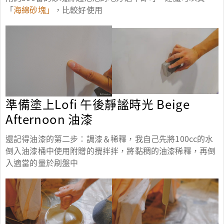
「
海綿砂塊」
，比較好使用
準備塗上Lofi
午後靜謐時光 Beige
Afternoon
油漆
還記得油漆的第二步：調漆＆稀釋，我自己先將100cc的水
倒入油漆桶中使用附贈的攪拌拌，將黏稠的油漆稀釋，再倒
入適當的量於刷盤中