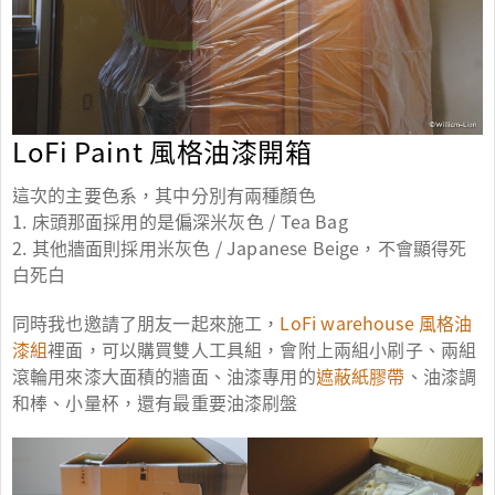
LoFi Paint 風格油漆開箱
這次的主要色系，其中分別有兩種顏色
1. 床頭那面採用的是偏深米灰色 / Tea Bag
2. 其他牆面則採用米灰色 / Japanese Beige，不會顯得死
白死白
同時我也邀請了朋友一起來施工，
LoFi warehouse 風格油
漆組
裡面，可以購買雙人工具組，會附上兩組小刷子、兩組
滾輪用來漆大面積的牆面、油漆專用的
遮蔽紙膠帶
、油漆調
和棒、小量杯，還有最重要油漆刷盤