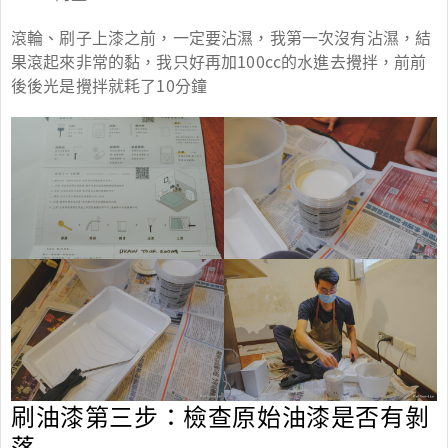
滾輪、刷子上漆之前，一定要沾濕，我第一次沒有沾濕，結
果滾起來非常的黏，我只好再加100cc的水進去攪拌，前前
後後光是攪拌就耗了10分鐘
刷油漆第三步：檢查原始油漆是否有剝
落