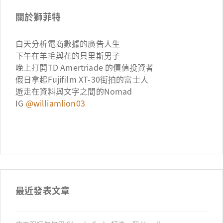
關於獅菲特
白天分析電商數據的廣告人生
下午在羊毛與花的貝里斯男子
晚上打開TD Amertriade 的價值投資者
假日拿起Fujifilm XT-30街拍的富士人
遊走在資料與文字之間的Nomad
IG
@williamlion03
最近發表文章