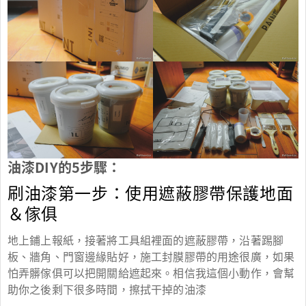
油漆DIY的5步驟：
刷油漆第一步：使用遮蔽膠帶保護地面
＆傢俱
地上鋪上報紙，接著將工具組裡面的遮蔽膠帶，沿著踢腳
板、牆角、門窗邊緣貼好，施工封膜膠帶的用途很廣，如果
怕弄髒傢俱可以把開關給遮起來。相信我這個小動作，會幫
助你之後剩下很多時間，擦拭干掉的油漆