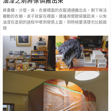
油漆之前將傢俱搬出來
將書櫃、沙發、床、衣櫥裡面的衣服通通搬出去，剩下無法
搬動的衣櫥、桌子就留在裡面，建議用塑膠袋蓋起來，以免
油漆在塗刷的過程中噴到傢俱上面，到時候要清理也比較麻
煩