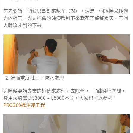
首先要請一個猛男哥哥來幫忙（誤），這是一個耗時又耗體
力的粗工，光是把舊的油漆都刮下來就花了整整兩天，三個
人輪流才刮的下來
牆面重新批土 + 防水處理
這時候要請專業的師傅來處理，去除舊，一面牆4坪空間，
費用大約需要$3000 – $5000不等，大家也可以參考：
PRO360找油漆工程