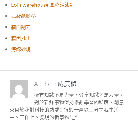
LoFi warehouse 風格油漆組
遮蔽紙膠帶
牆面刮刀
牆面批土
海綿砂塊
Author:
威廉獅
擁有知識不是力量，分享知識才是力量。
對於新鮮事物保持樂觀學習的態度，創意
來自於我對科技的熱愛!! 每週一篇以上分享我生活
中、工作上、發現的新事物^_^